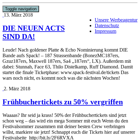
Toggle navigation
13. März 2018
Unsere Werbeagentur
Datenschutz
DIE NEUEN ACTS
Impressum
SIND DA!
Leude! Nach goldener Platte & Echo Nominierung kommt DIE
Bande aufs Spack! – 187 Strassenbande (BonezMC187ers,
Gzuz187ers, Maxwell 187ers, Sa4 „187ers“, LX). Außerdem mit
dabei: Stunnah, Face 63, Thilo Distelkamp, Ruff Diamond. Damit
startet die finale Ticketphase: www.spack-festival.de/tickets Das
wars noch nicht, es kommt noch was die nächsten Wochen!
2. März 2018
Frühbuchertickets zu 50% vergriffen
Waaaas? Ihr seid ja krass! 50% der Frühbuchertickets sind jetzt
schon weg – das wird ein mega Sommer mit euch Wenn du den
Festivalsommer zusammen mit deiner besten Crew verbringen
willst, markiere sie jetzt! Schnappt euch die Tickets hier auf unserer
Festivalseite http://bit.ly/2F6RVXA