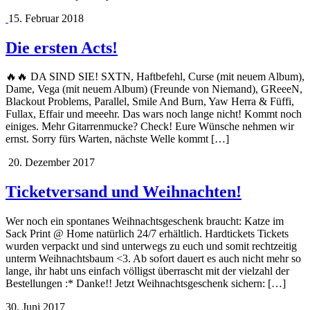
15. Februar 2018
Die ersten Acts!
🔥🔥 DA SIND SIE! SXTN, Haftbefehl, Curse (mit neuem Album),
Dame, Vega (mit neuem Album) (Freunde von Niemand), GReeeN,
Blackout Problems, Parallel, Smile And Burn, Yaw Herra & Füffi,
Fullax, Effair und meeehr. Das wars noch lange nicht! Kommt noch
einiges. Mehr Gitarrenmucke? Check! Eure Wünsche nehmen wir
ernst. Sorry fürs Warten, nächste Welle kommt […]
20. Dezember 2017
Ticketversand und Weihnachten!
Wer noch ein spontanes Weihnachtsgeschenk braucht: Katze im
Sack Print @ Home natürlich 24/7 erhältlich. Hardtickets Tickets
wurden verpackt und sind unterwegs zu euch und somit rechtzeitig
unterm Weihnachtsbaum <3. Ab sofort dauert es auch nicht mehr so
lange, ihr habt uns einfach völligst überrascht mit der vielzahl der
Bestellungen :* Danke!! Jetzt Weihnachtsgeschenk sichern: […]
30. Juni 2017