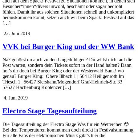
auch auf dem Spack! Festival zu Situationen kommen, in denen sich
Besucher*innen*divers unwohl, beschämt oder sogar bedroht
fühlen. Damit ihr aus solchen Situationen schnell und unkompliziert
herauskommen könnt, setzen auch wir beim Spack! Festival auf das
[…]
22. Juni 2019
VVK bei Burger King und der WW Bank
Na? gehörst du auch zu den Ungeduldigen? Du willst nicht auf die
Post warten, sondern dein Tickets sofort in der Hand halten? Dann
hol’s dir doch bei Burger King oder der Westerwald Bank! wo
genau? Burger King: Obere Illbach 1 | 56412 Heiligenroth Im
Triesch 1 | 56427 Siershahn/Mogendorf Graf-Heinrich-Str. 33 |
57627 Hachenburg Koblenzer […]
4. Juni 2019
Electro Stage Tagesaufteilung
Die Tagesaufteilung der Electro Stage Was für ein Wetterchen 😍
Bei den Temperaturen kommt man doch direkt in Festivalstimmung.
Für alle Fans der elektronischen Musik gibt’s hier die