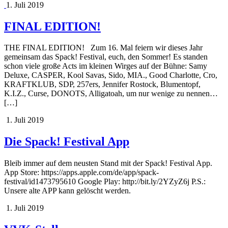
1. Juli 2019
FINAL EDITION!
THE FINAL EDITION! Zum 16. Mal feiern wir dieses Jahr
gemeinsam das Spack! Festival, euch, den Sommer! Es standen
schon viele große Acts im kleinen Wirges auf der Bühne: Samy
Deluxe, CASPER, Kool Savas, Sido, MIA., Good Charlotte, Cro,
KRAFTKLUB, SDP, 257ers, Jennifer Rostock, Blumentopf,
K.I.Z., Curse, DONOTS, Alligatoah, um nur wenige zu nennen…
[…]
1. Juli 2019
Die Spack! Festival App
Bleib immer auf dem neusten Stand mit der Spack! Festival App.
App Store: https://apps.apple.com/de/app/spack-
festival/id1473795610 Google Play: http://bit.ly/2YZyZ6j P.S.:
Unsere alte APP kann gelöscht werden.
1. Juli 2019